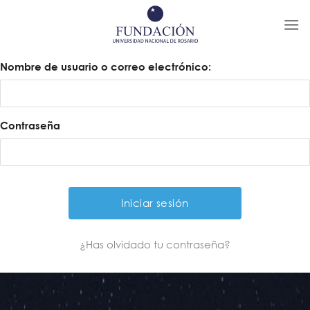
Skip
to
content
Nombre de usuario o correo electrónico:
Contraseña
¿Has olvidado tu contraseña?