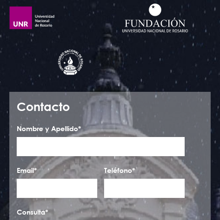
Contacto
Nombre y Apellido*
Email*
Teléfono*
Consulta*