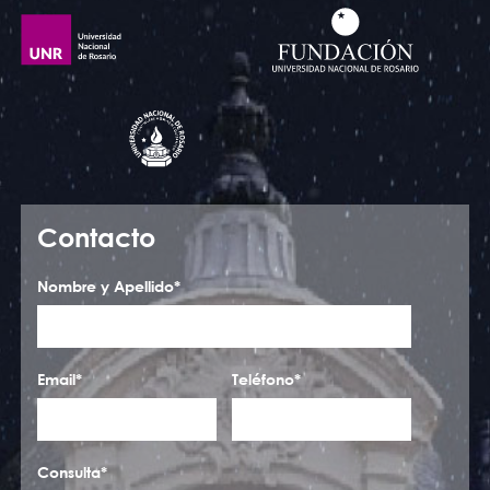
Contacto
Nombre y Apellido*
Email*
Teléfono*
Consulta*