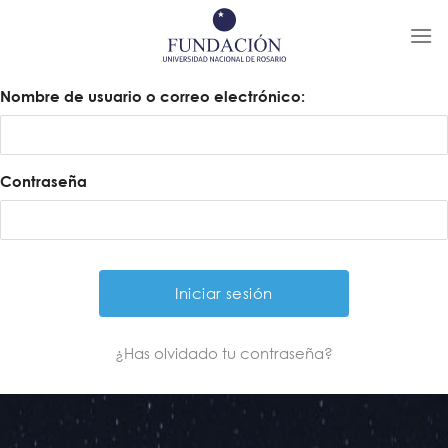
Skip
to
content
Nombre de usuario o correo electrónico:
Contraseña
¿Has olvidado tu contraseña?